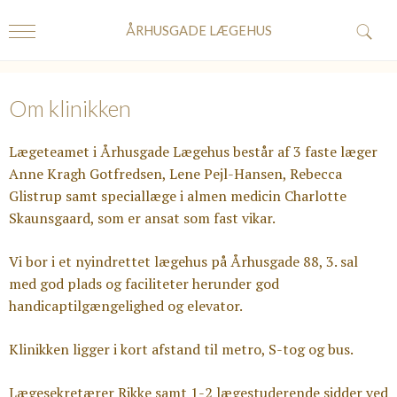
ÅRHUSGADE LÆGEHUS
Om klinikken
Lægeteamet i Århusgade Lægehus består af 3 faste læger
Anne Kragh Gotfredsen, Lene Pejl-Hansen, Rebecca
Glistrup samt speciallæge i almen medicin Charlotte
Skaunsgaard, som er ansat som fast vikar.
Vi bor i et nyindrettet lægehus på Århusgade 88, 3. sal
med god plads og faciliteter herunder god
handicaptilgængelighed og elevator.
Klinikken ligger i kort afstand til metro, S-tog og bus.
Lægesekretærer Rikke samt 1-2 lægestuderende sidder ved