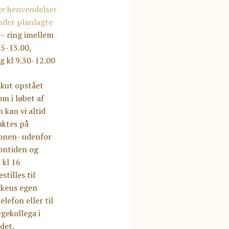
ge henvendelser
nder planlagte
– ring imellem
15-13.00,
g kl 9.30-12.00
akut opstået
m i løbet af
 kan vi altid
aktes på
fonen- udenfor
ontiden og
l kl 16
stilles til
kkens egen
elefon eller til
gekollega i
det.