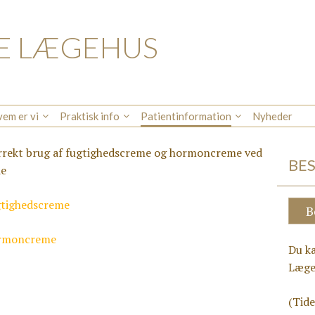
E LÆGEHUS
em er vi
Praktisk info
Patientinformation
Nyheder
orrekt brug af fugtighedscreme og hormoncreme ved
BES
de
ugtighedscreme
B
hormoncreme
Du ka
Læg
(Tide