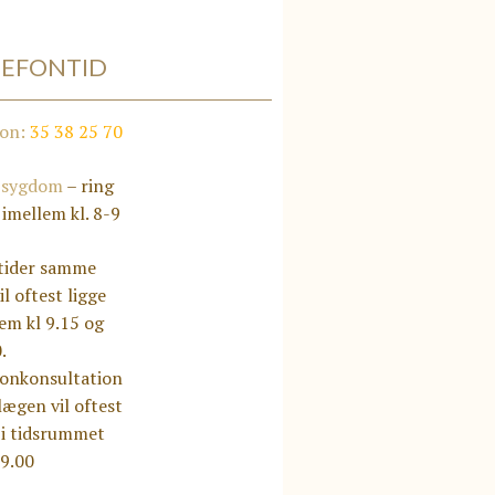
LEFONTID
fon:
35 38 25 70
 sygdom
– ring
 imellem kl. 8-9
tider samme
il oftest ligge
em kl 9.15 og
.
fonkonsultation
ægen vil oftest
 i tidsrummet
-9.00