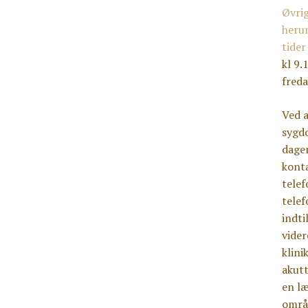
Øvri
heru
tider
kl 9.
freda
Ved 
sygdo
dagen
kont
tele
telef
indti
videre
klini
akutt
en læ
områ