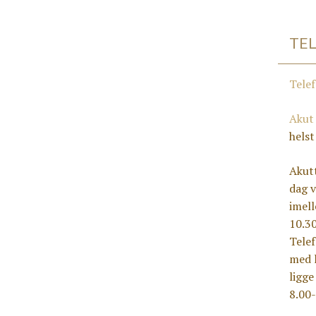
TE
Tele
Akut
helst
Akut
dag v
imell
10.30
Tele
med l
ligge
8.00