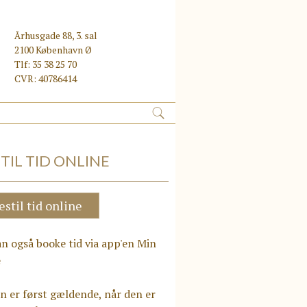
Århusgade 88, 3. sal
2100 København Ø
Tlf: 35 38 25 70
CVR: 40786414
TIL TID ONLINE
estil tid online
n også booke tid via app'en Min
e
n er først gældende, når den er